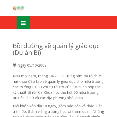
Skip
OSE
to
U
content
Bồi dưỡng về quản lý giáo dục
(Dự án Bỉ)
Ngày
05/10/2008
Như mọi năm, tháng 10/2008, Trung tâm đã tổ chức
hai khoá đào tạo về quản lý giáo dục cho hiệu trưởng
các trường PTTH với sự tài trợ của Cơ quan hợp tác
kỹ thuật Bỉ (BTC). Khóa học thu hút 60 hiệu trưởng,
ưu tiên là nữ và các địa phương khó khăn.
Mỗi khóa kéo dài 10 ngày, gồm báo cáo và thảo luận
trên lớp, thăm viếng trường học và tham quan. Những
chủ đề được thảo luận bao gồm lập kế hoạch chiến