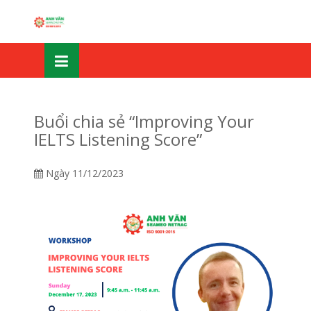
Skip
OSE
to
U
content
Buổi chia sẻ “Improving Your
IELTS Listening Score”
Ngày
11/12/2023