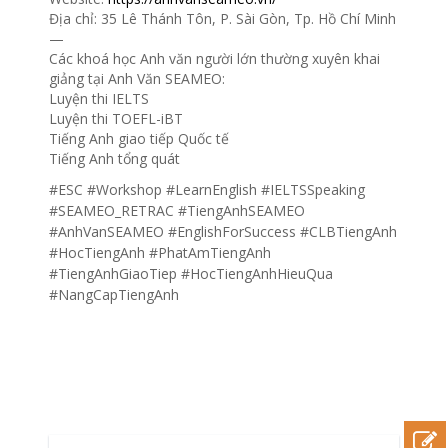
Địa chỉ: 35 Lê Thánh Tôn, P. Sài Gòn, Tp. Hồ Chí Minh
—
Các khoá học Anh văn người lớn thường xuyên khai
giảng tại Anh Văn SEAMEO:
Luyện thi IELTS
Luyện thi TOEFL-iBT
Tiếng Anh giao tiếp Quốc tế
Tiếng Anh tổng quát
#ESC #Workshop #LearnEnglish #IELTSSpeaking
#SEAMEO_RETRAC #TiengAnhSEAMEO
#AnhVanSEAMEO #EnglishForSuccess #CLBTiengAnh
#HocTiengAnh #PhatAmTiengAnh
#TiengAnhGiaoTiep #HocTiengAnhHieuQua
#NangCapTiengAnh