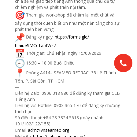
chia sẻ và giao tiếp tiếng Anh thông qua chủ đề tự
chiêm nghiệm và phát triển nội tâm.
Tham gia workshop để chậm lại một chút và
xây dựng thói quen biết ơn như một nền tảng cho sự
phát triển bền vững.
Đăng ký ngay:
https://forms.gle/
hJaiueSMCcTa5fWz7
Thời gian: Chủ Nhật, ngày 15/03/2026
16:30 – 18:00 Buổi Chiều
Phòng A414– SEAMEO RETRAC, 35 Lê Thánh
Tôn, P. Sài Gòn, TP.HCM
—
Liên hệ Zalo: 0906 318 880 để đăng ký tham gia CLB
Tiếng Anh
Liên hệ với Hotline: 0903 365 170 để đăng ký chương
trình học
Số điện thoại: +84 28 3824 5618 (máy nhánh:
101/102/122/155)
Email:
adm@vnseameo.org
Website:
https://anhvanseameo.vn/