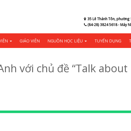
35 Lê Thánh Tôn, phường 
(84-28) 3824 5618 - Máy N
VIÊN
GIÁO VIÊN
NGUỒN HỌC LIỆU
TUYỂN DỤNG
 Anh với chủ đề “Talk about