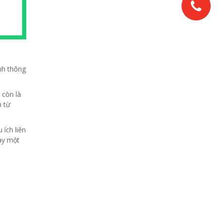
nh thông
 còn là
n từ
ích liên
ày một