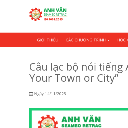
Skip
OSE
to
U
content
GIỚI THIỆU
CÁC CHƯƠNG TRÌNH
HỌC 
Câu lạc bộ nói tiếng
Your Town or City”
Ngày
14/11/2023