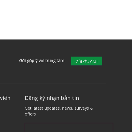
Gửi góp ý với trung tâm
GỬI YÊU CẦU
viên
Đăng ký nhận bản tin
Get latest updates, news, surveys &
offers