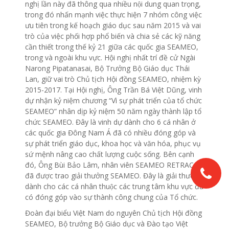
nghị lần này đã thông qua nhiều nội dung quan trọng,
trong đó nhấn mạnh việc thực hiện 7 nhóm công việc
ưu tiên trong kế hoạch giáo dục sau năm 2015 và vai
trò của việc phối hợp phổ biến và chia sẻ các kỹ năng
cần thiết trong thế kỷ 21 giữa các quốc gia SEAMEO,
trong và ngoài khu vực. Hội nghị nhất trí đề cử Ngài
Narong Pipatanasai, Bộ Trưởng Bộ Giáo dục Thái
Lan, giữ vai trò Chủ tịch Hội đồng SEAMEO, nhiệm kỳ
2015-2017. Tại Hội nghị, Ông Trần Bá Việt Dũng, vinh
dự nhận kỷ niệm chương “Vì sự phát triển của tổ chức
SEAMEO” nhân dịp kỷ niệm 50 năm ngày thành lập tổ
chức SEAMEO. Đây là vinh dự dành cho 6 cá nhân ở
các quốc gia Đông Nam Á đã có nhiều đóng góp và
sự phát triển giáo dục, khoa học và văn hóa, phục vụ
sứ mệnh nâng cao chất lượng cuộc sống. Bên cạnh
đó, Ông Bùi Bảo Lâm, nhân viên SEAMEO RETRAC
đã được trao giải thưởng SEAMEO. Đây là giải thưởng
dành cho các cá nhân thuộc các trung tâm khu vực đã
có đóng góp vào sự thành công chung của Tổ chức.
Đoàn đại biểu Việt Nam do nguyên Chủ tịch Hội đồng
SEAMEO, Bộ trưởng Bộ Giáo dục và Đào tạo Việt