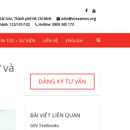
Sài Gòn, Thành phố Hồ Chí Minh
adm@vnseameo.org
hánh: 122/101/102
Hotline: 0903 365 170
TIN TỨC – SỰ KIỆN
LIÊN HỆ
ENGLISH
 và
ĐĂNG KÝ TƯ VẤN
BÀI VIẾT LIÊN QUAN
GEV Textbooks