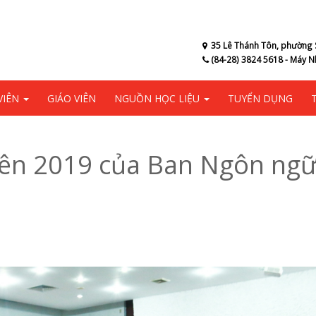
35 Lê Thánh Tôn, phường 
(84-28) 3824 5618 - Máy N
VIÊN
GIÁO VIÊN
NGUỒN HỌC LIỆU
TUYỂN DỤNG
iên 2019 của Ban Ngôn ngữ