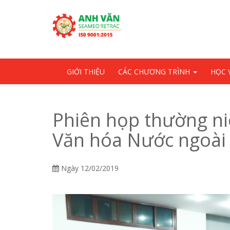
Skip
OSE
to
U
content
GIỚI THIỆU
CÁC CHƯƠNG TRÌNH
HỌC 
Phiên họp thường n
Văn hóa Nước ngoài
Ngày
12/02/2019