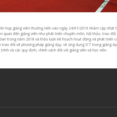
ên họp giảng viên thường niên vào ngày 24/01/2019 nhằm cập nhật t
iên quan đến giảng viên như phát triển chuyên môn, hội thảo, trao đổi 
Ban trong năm 2018 và thảo luận kế hoạch hoạt động và phát triển 
n trao đổi về phương pháp giảng dạy, về ứng dụng ICT trong giảng dạ
rình và các quy định, chính sách đối với giảng viên và học viên.