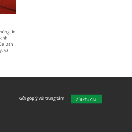
hông tin
kinh
của Ban
y, và
Gửi góp ý với trung tâm
GỬI YÊU CẦU