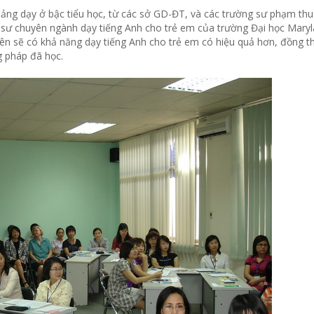
iảng dạy ở bậc tiểu học, từ các sở GD-ĐT, và các trường sư phạm thu
áo sư chuyên ngành dạy tiếng Anh cho trẻ em của trường Đại học Maryl
iên sẽ có khả năng dạy tiếng Anh cho trẻ em có hiệu quả hơn, đồng t
g pháp đã học.