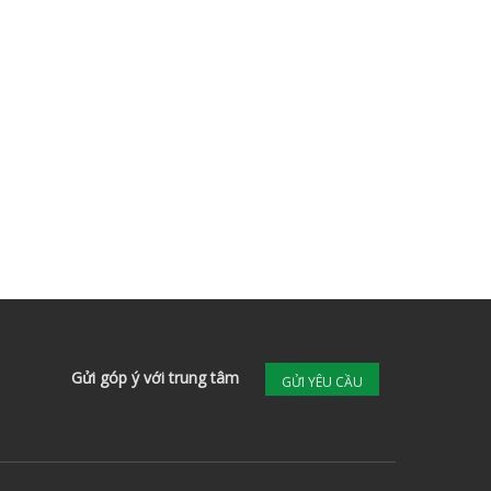
Gửi góp ý với trung tâm
GỬI YÊU CẦU