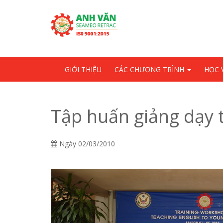
Skip
OSE
to
U
content
GIỚI THIỆU
CÁC CHƯƠNG TRÌNH
HỌC 
Tập huấn giảng dạy 
Ngày
02/03/2010