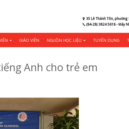
35 Lê Thánh Tôn, phường 
(84-28) 3824 5618 - Máy N
VIÊN
GIÁO VIÊN
NGUỒN HỌC LIỆU
TUYỂN DỤNG
tiếng Anh cho trẻ em