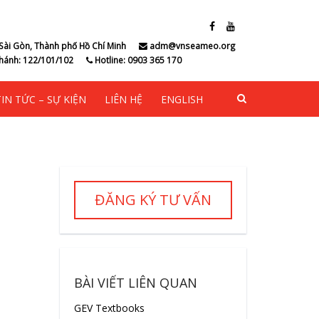
Sài Gòn, Thành phố Hồ Chí Minh
adm@vnseameo.org
hánh: 122/101/102
Hotline: 0903 365 170
TIN TỨC – SỰ KIỆN
LIÊN HỆ
ENGLISH
ĐĂNG KÝ TƯ VẤN
BÀI VIẾT LIÊN QUAN
GEV Textbooks