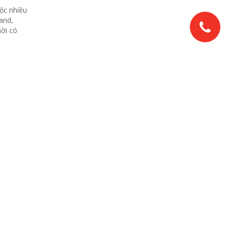
ộc nhiều
and,
hời có