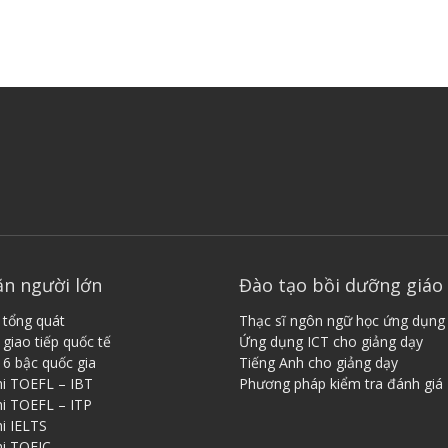
ăn người lớn
Đào tạo bồi dưỡng giáo 
 tổng quát
Thạc sĩ ngôn ngữ học ứng dụng
giao tiếp quốc tế
Ứng dụng ICT cho giảng dạy
 6 bậc quốc gia
Tiếng ​A​nh cho giảng dạy
hi TOEFL – IBT
Phương pháp kiểm tra đánh giá
hi TOEFL – ITP
i IELTS
hi TOEIC