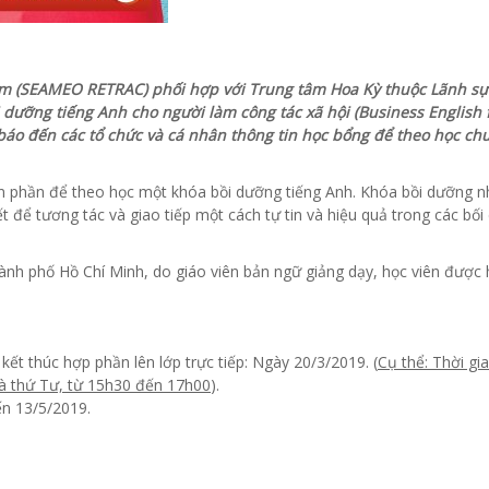
am (SEAMEO RETRAC) phối hợp với Trung tâm Hoa Kỳ thuộc Lãnh s
 dưỡng tiếng Anh cho người làm công tác xã hội (Business English 
 báo đến các tổ chức và cá nhân thông tin học bổng để theo học c
àn phần để theo học một khóa bồi dưỡng tiếng Anh. Khóa bồi dưỡng 
t để tương tác và giao tiếp một cách tự tin và hiệu quả trong các bối
hành phố Hồ Chí Minh, do giáo viên bản ngữ giảng dạy, học viên được 
 kết thúc hợp phần lên lớp trực tiếp: Ngày 20/3/2019. (
Cụ thể: Thời gi
 và thứ Tư, từ 15h30 đến 17h00
).
ến 13/5/2019.