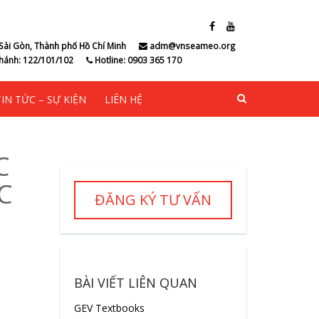
Sài Gòn, Thành phố Hồ Chí Minh
adm@vnseameo.org
hánh: 122/101/102
Hotline: 0903 365 170
TIN TỨC – SỰ KIỆN
LIÊN HỆ
C
C
ĐĂNG KÝ TƯ VẤN
BÀI VIẾT LIÊN QUAN
GEV Textbooks