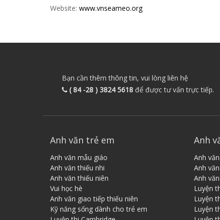
Website:
www.vnseameo.org
Bạn cần thêm thông tin, vui lòng liên hệ
( 84 -28 ) 3824 5618
để được tư vấn trực tiếp.
Anh văn trẻ em
Anh v
Anh văn mẫu giáo
Anh văn
Anh văn thiếu nhi
Anh văn 
Anh văn thiếu niên
Anh văn
Vui học hè
Luyện t
Anh văn giao tiếp thiếu niên
Luyện t
Kỹ năng sống dành cho trẻ em
Luyện th
Luyện thi Cambridge
Luyện t