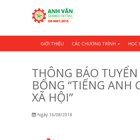
Skip
OSE
to
U
content
GIỚI THIỆU
CÁC CHƯƠNG TRÌNH
HỌC 
THÔNG BÁO TUYỂN
BỔNG “TIẾNG ANH 
XÃ HỘI”
Ngày
16/08/2018