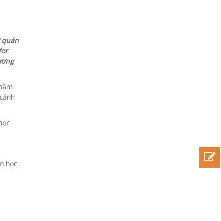
ự quán
for
hương
nhằm
 cảnh
học
an học