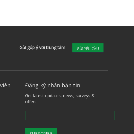
Gửi góp ý với trung tâm
GỬI YÊU CẦU
viên
Đăng ký nhận bản tin
Get latest updates, news, surveys &
offers