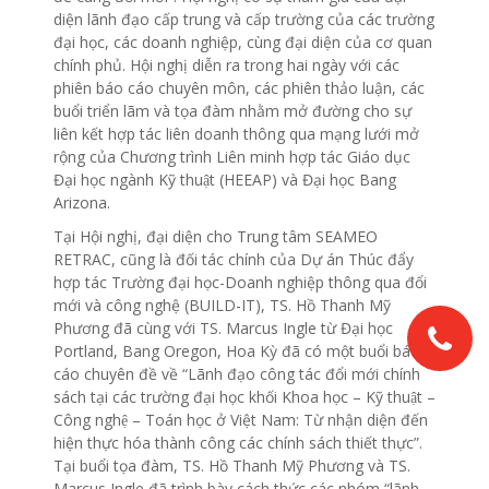
diện lãnh đạo cấp trung và cấp trường của các trường
đại học, các doanh nghiệp, cùng đại diện của cơ quan
chính phủ. Hội nghị diễn ra trong hai ngày với các
phiên báo cáo chuyên môn, các phiên thảo luận, các
buổi triển lãm và tọa đàm nhằm mở đường cho sự
liên kết hợp tác liên doanh thông qua mạng lưới mở
rộng của Chương trình Liên minh hợp tác Giáo dục
Đại học ngành Kỹ thuật (HEEAP) và Đại học Bang
Arizona.
Tại Hội nghị, đại diện cho Trung tâm SEAMEO
RETRAC, cũng là đối tác chính của Dự án Thúc đẩy
hợp tác Trường đại học-Doanh nghiệp thông qua đổi
mới và công nghệ (BUILD-IT), TS. Hồ Thanh Mỹ
Phương đã cùng với TS. Marcus Ingle từ Đại học
Portland, Bang Oregon, Hoa Kỳ đã có một buổi báo
cáo chuyên đề về “Lãnh đạo công tác đổi mới chính
sách tại các trường đại học khối Khoa học – Kỹ thuật –
Công nghệ – Toán học ở Việt Nam: Từ nhận diện đến
hiện thực hóa thành công các chính sách thiết thực”.
Tại buổi tọa đàm, TS. Hồ Thanh Mỹ Phương và TS.
Marcus Ingle đã trình bày cách thức các nhóm “lãnh