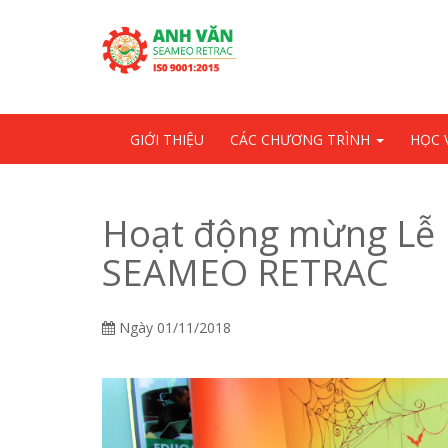
Skip
OSE
to
U
content
GIỚI THIỆU
CÁC CHƯƠNG TRÌNH
HỌC 
Hoạt động mừng Lễ 
SEAMEO RETRAC
Ngày
01/11/2018