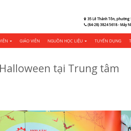
35 Lê Thánh Tôn, phường 
(84-28) 3824 5618 - Máy N
VIÊN
GIÁO VIÊN
NGUỒN HỌC LIỆU
TUYỂN DỤNG
Halloween tại Trung tâm