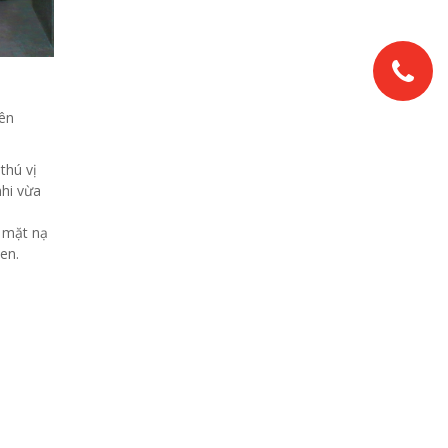
ên
thú vị
nhi vừa
c mặt nạ
en.