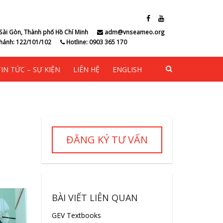
Sài Gòn, Thành phố Hồ Chí Minh
adm@vnseameo.org
hánh: 122/101/102
Hotline: 0903 365 170
TIN TỨC – SỰ KIỆN
LIÊN HỆ
ENGLISH
ĐĂNG KÝ TƯ VẤN
BÀI VIẾT LIÊN QUAN
GEV Textbooks