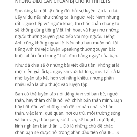
NHỮNG ĐIỀU CẦN CHUẨN BỊ CHO KÌ THI IELTS
Speaking là một kỹ năng đòi hỏi sự luyện tập lâu dài.
Lấy ví dụ nếu như chúng ta là người Việt Nam nhưng
rất ít giao tiếp với người khác, thì chắc chắn chúng ta
sẽ không dùng tiếng Việt linh hoạt và hay như những
người thường xuyên giao tiếp với mọi người. Tiếng
Anh cũng không ngoại lệ. Nếu như bạn muốn nói tốt
tiếng Anh thì việc luyện Speaking thường xuyên bắt
buộc phải nằm trong “thực đơn hằng ngày” của bạn.
Như đã chia sẽ ở những bài viết đầu tiên. Không ai là
một diễn giả lỗi lạc ngay khi vừa lọt lòng mẹ. Tất cả là
nhờ luyện tập kết hợp với năng khiều, nhưng phần
nhiều vẫn là phụ thuộc vào luyện tập.
Bạn có thể luyện tập nói tiếng Anh với bạn bè, người
thân, hay thâm chí là nói với chính bản thân mình. Bạn
hãy bắt đầu với những chủ đề cơ bản nhất về bản
thận, việc làm, quê quán, nơi cư trú, môi trường sống
và làm việc, thói quen, sở thích, kế hoạch, dự định,
kinh nghiệm bản thân,… Đó là những chủ đề chắc
chắn bạn sẽ được hỏi trong phần đầu tiên của IELTS