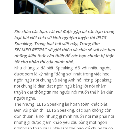
Xin chào các bạn, rất vui được gặp lại các bạn trong
loạt bài viết chia sẽ kinh nghiệm luyện thi IELTS
Speaking. Trong loạt bài viết này, Trung tâm
SEAMEO RETRAC sẽ giới thiệu và chia sẽ với các bạn
những kiến thức cần thiết để các bạn chuẩn bị thật
tốt cho phần thi của mình nhé.
Như chúng ta đã biết, Speaking, đối với nhiều người,
được xem là kỹ năng “đáng sợ” nhất trong việc học
ngôn ngữ nói chung và tiếng Anh nói riêng. Speaking
nói chung là diễn đạt ngôn ngữ bằng lời nói nhằm
truyền đạt thông tin mà người nói muốn thể hiện đến
người nghe.
Thế nhưng IELTS Speaking lại hoàn toàn khác biệt.
Đến với phần thi IELTS Speaking, các bạn không còn
đơn thuần là nói những gì mình muốn nói mà phải nói
những gì được giám khảo yêu cầu bằng một ngôn
ngữ hoàn toàn xa lạ. Vậy làm thế nào để chúng ta có