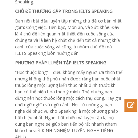
Speaking.
CHỦ ĐỀ THƯỜNG GẶP TRONG IELTS SPEAKING
Bạn nên bắt đầu luyện tập những chủ đề cơ bản nhất
gồm: Công việc, Tiền bạc, Món ăn, và Sức khỏe. Đây
là 4 chủ đề liên quan mật thiết đến cuộc sống của
chúng ta và là liên hệ chặt chẽ đến tất cả những khía
cạnh của cuộc sống và cũng là nhóm chủ đề mà
IELTS Speaking luôn hướng đến.
PHƯƠNG PHÁP LUYỆN TẬP IELTS SPEAKING
“Học thuộc lòng” – điều không mấy người ưa thích thế
nhưng không thể phủ nhận được rằng bạn buộc phải
thuộc lòng một lượng kiến thức nhất định trước khi
bạn có thể biến hóa theo ý mình. Thế nhưng bạn
đừng nên học thuôc lòng một cách thụ động. Hãy ghi
nhớ ngữ nghĩa và ngữ cảnh. Học từ những gì bạn
nghe để phục vụ cho Speaking là một phương pháp
hữu hiệu nhất. Nghe thật nhiều và luyện tập lại nội
dung bạn nghe sẽ giúp bạn tiến bộ rất nhanh (tham
khảo bài viết KINH NGHIỆM LUYỆN NGHE TIẾNG
ANH).